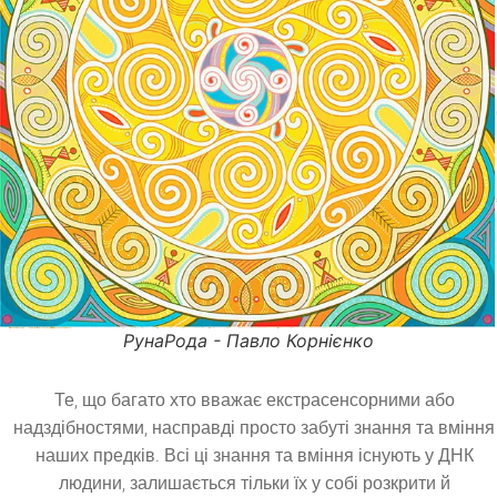
РунаРода - Павло Корнієнко
Те, що багато хто вважає екстрасенсорними або
надздібностями, насправді просто забуті знання та вміння
наших предків. Всі ці знання та вміння існують у ДНК
людини, залишається тільки їх у собі розкрити й