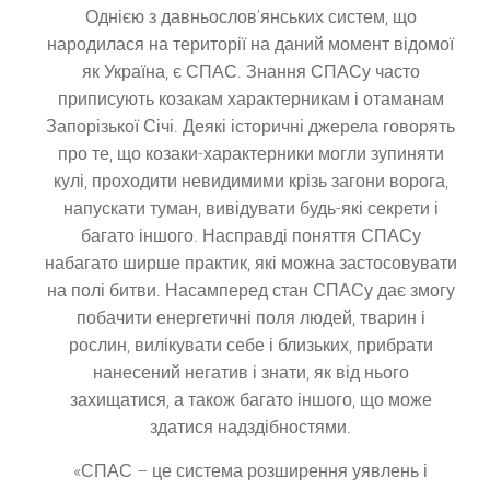
Однією з давньослов’янських систем, що
народилася на території на даний момент відомої
як Україна, є СПАС. Знання СПАСу часто
приписують козакам характерникам і отаманам
Запорізької Січі. Деякі історичні джерела говорять
про те, що козаки-характерники могли зупиняти
кулі, проходити невидимими крізь загони ворога,
напускати туман, вивідувати будь-які секрети і
багато іншого. Насправді поняття СПАСу
набагато ширше практик, які можна застосовувати
на полі битви. Насамперед стан СПАСу дає змогу
побачити енергетичні поля людей, тварин і
рослин, вилікувати себе і близьких, прибрати
нанесений негатив і знати, як від нього
захищатися, а також багато іншого, що може
здатися надздібностями.
«СПАС – це система розширення уявлень і