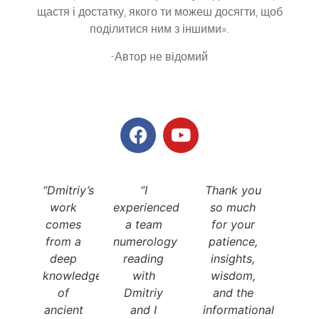
щастя і достатку, якого ти можеш досягти, щоб
поділитися ним з іншими».
-Автор не відомий
“Dmitriy’s
“I
Thank you
work
experienced
so much
comes
a team
for your
from a
numerology
patience,
deep
reading
insights,
knowledge
with
wisdom,
of
Dmitriy
and the
ancient
and I
informational