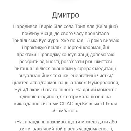
Дмитро
Народився і виріс біля села Трипілля (Київщіна)
поблизу місця, де свого часу процвітала
Трипільська Культура. Уже понад 15 років вивчаю
і практикую всілякі енерго-інформаційні
практики. Проводжу консультації, допомагаю
розкрити здібності, розв’язати різні життєві
питання і ділюся знаннями у сферах медитації,
візуалізаційних техніки, енергетичні чистки/
цілительства/гармонізації, а також Нумерологієя,
Руни/Гліфи і багато іншого. На даний момент є
єдиною людиною, яка отримала дозвіл на
викладання системи СПАС від Київської Школи
«Самбатос».
«Насправді не важливо, що ти можеш дати або
взяти, важливий той рівень усвідомленості,